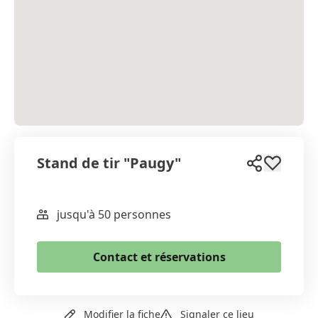
Stand de tir "Paugy"
jusqu'à 50 personnes
WhatsApp
Email
Contact et réservations
Copier le lien
+41 78 841 76 67
Modifier la fiche
Signaler ce lieu