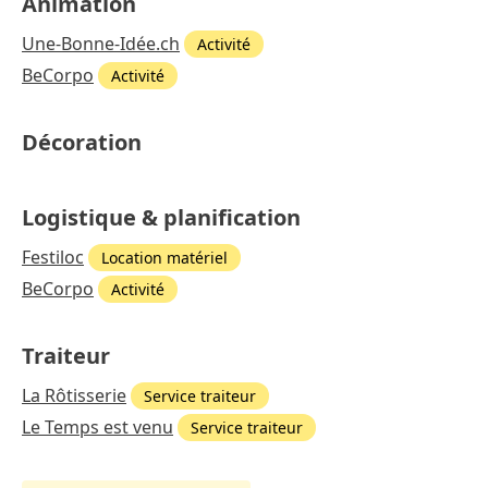
Animation
Une-Bonne-Idée.ch
Activité
BeCorpo
Activité
Décoration
Logistique & planification
Festiloc
Location matériel
BeCorpo
Activité
Traiteur
La Rôtisserie
Service traiteur
Le Temps est venu
Service traiteur