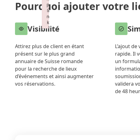
Pourquoi ajouter votre li
p
p
p
li
li
li
n
n
n
k
k
k
Visibilité
Sim
Failed to initialize plugin: wplink
Failed to initialize plugin: wplink
Failed to initialize plugin: wplink
Attirez plus de client en étant
L’ajout de 
présent sur le plus grand
rapide. Il 
annuaire de Suisse romande
un formula
pour la recherche de lieux
informatio
d’événements et ainsi augmenter
soumissio
vos réservations.
validera v
de 48 heur