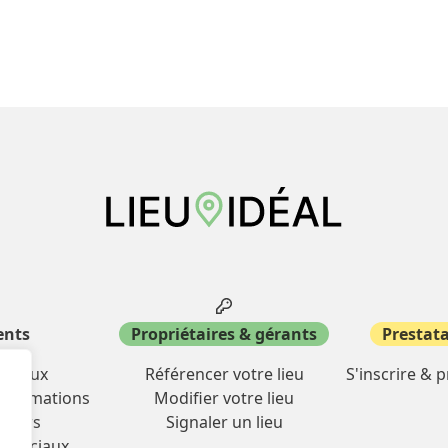
ations sur le processus
ici
.
ents
Propriétaires & gérants
Prestata
miliaux
Référencer votre lieu
S'inscrire & 
& formations
Modifier votre lieu
oisirs
Signaler un lieu
mmerciaux