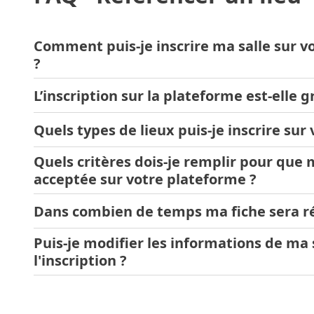
Comment puis-je inscrire ma salle sur v
?
L’inscription sur la plateforme est-elle g
Pour inscrire votre salle sur lieu-ideal.ch, il vous suff
ci-dessus.
Quels types de lieux puis-je inscrire sur 
Oui, l’inscription sur Lieu Idéal est gratuite. Il vous s
pour créer votre fiche. Pour augmenter votre visibilit
Quels critères dois-je remplir pour que m
différentes options payantes
sont disponibles.
Nous acceptons tous les lieux en location pour des é
acceptée sur votre plateforme ?
Château
Dans combien de temps ma fiche sera r
Salle de séminaire
Votre salle doit être située en Suisse.
Salle de réception
Votre espace doit être disponible pour la location pr
Puis-je modifier les informations de ma 
Caveau
Après soumission, notre équipe validera votre fiche
l'inscription ?
Hall de gym
heures ouvrables.
Salle de conférence / auditorium
Il est possible de demander une modification à tout 
Jardin / extérieur
cela de vous rendre sur votre fiche et de remplir le 
Couvert