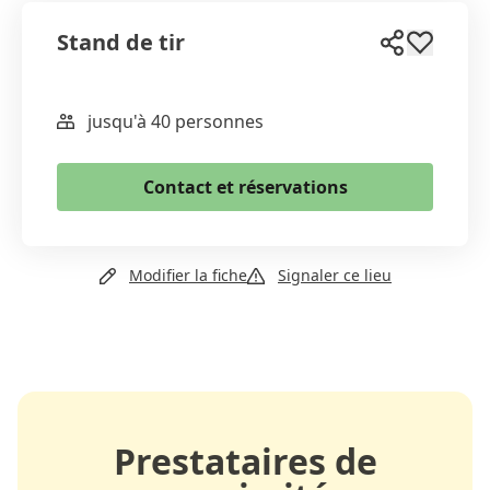
Stand de tir
jusqu'à 40 personnes
WhatsApp
Email
Contact et réservations
Copier le lien
+41 79 445 92 47
Modifier la fiche
Signaler ce lieu
Prestataires de