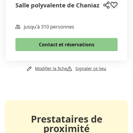
Salle polyvalente de Chaniaz
jusqu'à 310 personnes
WhatsApp
Email
Contact et réservations
Copier le lien
+41 79 658 61 96
Modifier la fiche
Signaler ce lieu
Site web
Prestataires de
proximité