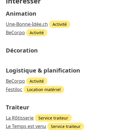
intéresser
Animation
Une-Bonne-Idée.ch
Activité
BeCorpo
Activité
Décoration
Logistique & planification
BeCorpo
Activité
Festiloc
Location matériel
Traiteur
La Rôtisserie
Service traiteur
Le Temps est venu
Service traiteur