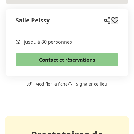
Salle Peissy
jusqu'à 80 personnes
WhatsApp
Email
Contact et réservations
Copier le lien
Email
Modifier la fiche
Signaler ce lieu
Site web