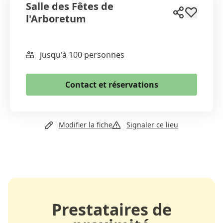
Salle des Fêtes de
l'Arboretum
jusqu'à 100 personnes
WhatsApp
Email
Contact et réservations
Copier le lien
+41 21 808 51 83
Modifier la fiche
Signaler ce lieu
Email
Site web
Prestataires de