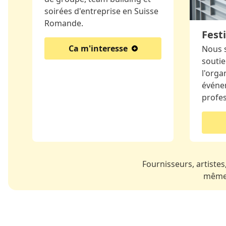
soirées d'entreprise en Suisse
Romande.
Festi
Ca m'interesse
Nous 
soutie
l'orga
événe
profe
Fournisseurs, artistes,
même 