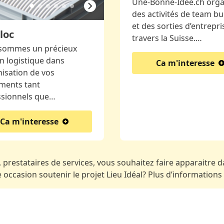
Une-Bonne-Idée.ch orga
des activités de team bu
et des sorties d’entrepri
loc
travers la Suisse.…
sommes un précieux
n logistique dans
Ca m'interesse
nisation de vos
ments tant
ssionnels que…
Ca m'interesse
 prestataires de services, vous souhaitez faire apparaitre da
occasion soutenir le projet Lieu Idéal? Plus d’informations