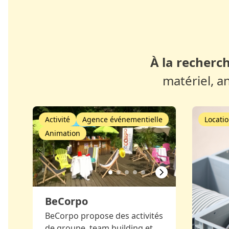
À la recherch
matériel, a
Activité
Agence événementielle
Locatio
Animation
BeCorpo
BeCorpo propose des activités
de groupe, team building et