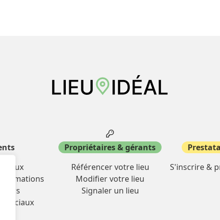
ents
Propriétaires & gérants
Prestata
miliaux
Référencer votre lieu
S'inscrire & 
& formations
Modifier votre lieu
oisirs
Signaler un lieu
mmerciaux