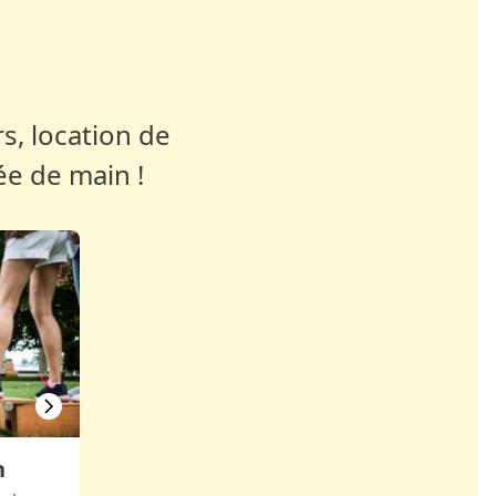
s, location de
ée de main !
h