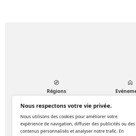
Régions
Evénem
Genève
Privés & fa
Nous respectons votre vie privée.
Vaud
Professionnels 
Nous utilisons des cookies pour améliorer votre
Fribourg
Culture & l
expérience de navigation, diffuser des publicités ou des
Valais
Publics & co
contenus personnalisés et analyser notre trafic. En
Neuchâtel