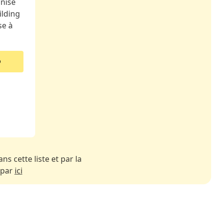
nise
ilding
se à
ns cette liste et par la
 par
ici