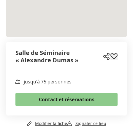
Salle de Séminaire
« Alexandre Dumas »
jusqu'à 75 personnes
WhatsApp
Email
Contact et réservations
Copier le lien
Site web
Modifier la fiche
Signaler ce lieu