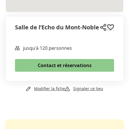
Salle de l’Echo du Mont-Noble
jusqu'à 120 personnes
WhatsApp
Email
Contact et réservations
Copier le lien
+41 79 568 01 35
Modifier la fiche
Signaler ce lieu
Email
Site web