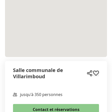
Salle communale de
Villarimboud
jusqu'à 350 personnes
WhatsApp
Email
Contact et réservations
Copier le lien