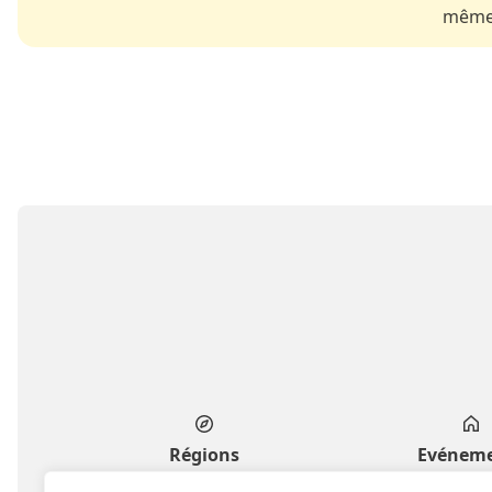
même 
Régions
Evénem