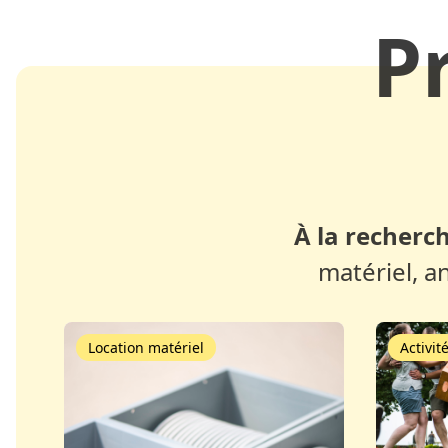
P
À la recherch
matériel, a
Location matériel
Activit