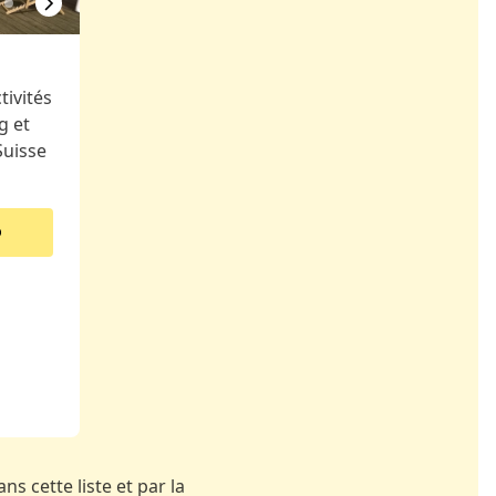
ivités
g et
Suisse
ns cette liste et par la