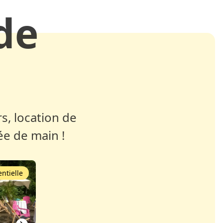
de
s, location de
ée de main !
ntielle