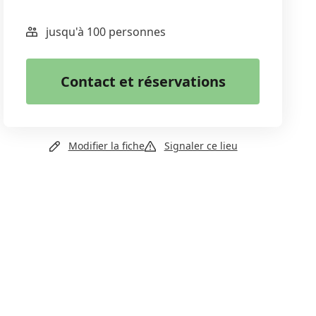
jusqu'à 100 personnes
WhatsApp
Email
Contact et réservations
Copier le lien
+41 32 482 73 74
Modifier la fiche
Signaler ce lieu