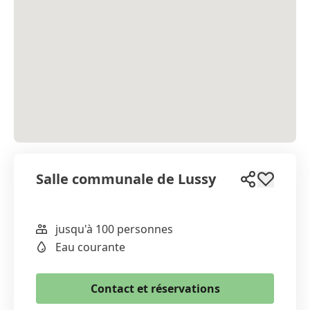
Salle communale de Lussy
jusqu'à 100 personnes
WhatsApp
Eau courante
Email
Copier le lien
Contact et réservations