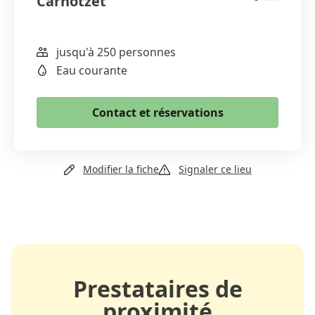
Carnotzet
jusqu'à 250 personnes
WhatsApp
Eau courante
Email
Copier le lien
Contact et réservations
+41 27 484 25 01
Modifier la fiche
Signaler ce lieu
Email
Site web
Prestataires de
proximité