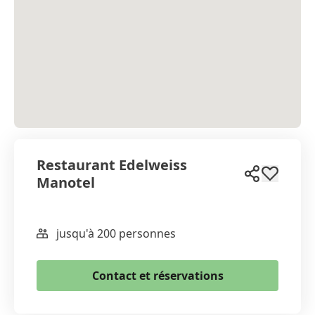
Restaurant Edelweiss
Manotel
jusqu'à 200 personnes
WhatsApp
Email
Contact et réservations
Copier le lien
+41 31 972 56 55