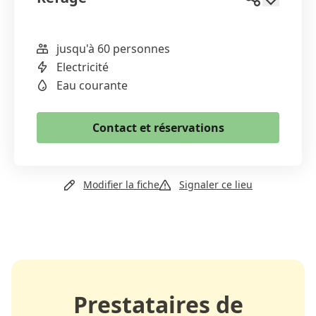
jusqu'à 60 personnes
WhatsApp
Electricité
Email
Eau courante
Copier le lien
Contact et réservations
+41 21 800 33 32
Modifier la fiche
Signaler ce lieu
Email
Site web
Prestataires de