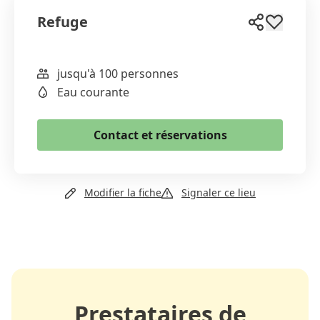
Refuge
jusqu'à 100 personnes
WhatsApp
Eau courante
Email
Copier le lien
Contact et réservations
+41 21 905 09 34
Modifier la fiche
Signaler ce lieu
Email
Site web
Prestataires de