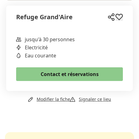
Refuge Grand'Aire
jusqu'à 30 personnes
WhatsApp
Electricité
Email
Eau courante
Copier le lien
Contact et réservations
+41 24 468 41 13
Modifier la fiche
Signaler ce lieu
Email
Site web