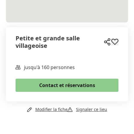
Petite et grande salle
villageoise
jusqu'à 160 personnes
WhatsApp
Email
Contact et réservations
Copier le lien
+41 21 861 39 51
Modifier la fiche
Signaler ce lieu
Email
Site web