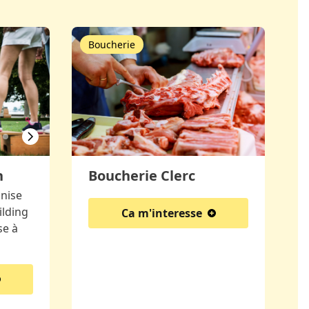
Boucherie
Boucherie Clerc
h
nise
ilding
Ca m'interesse
se à