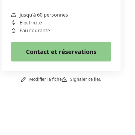
jusqu'à 60 personnes
WhatsApp
Electricité
Email
Eau courante
Copier le lien
Contact et réservations
+41 79 511 38 41
Modifier la fiche
Signaler ce lieu
Email
Site web