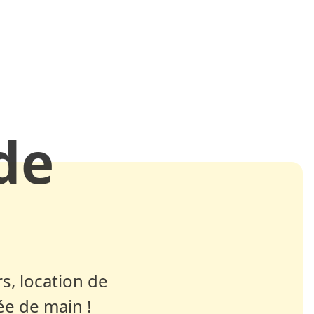
de
s, location de
ée de main !