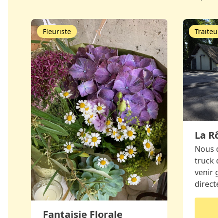
Fleuriste
Traiteu
La R
Nous 
truck
venir 
direct
Fantaisie Florale