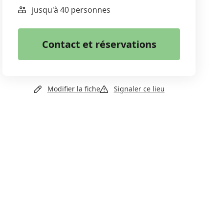
jusqu'à 40 personnes
WhatsApp
Email
Contact et réservations
Copier le lien
Email
Modifier la fiche
Signaler ce lieu
Site web