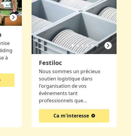
h
nise
ilding
se à
Festiloc
Nous sommes un précieux
soutien logistique dans
l'organisation de vos
événements tant
professionnels que…
Ca m'interesse