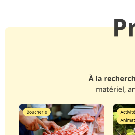
P
À la recherch
matériel, a
Boucherie
Activit
Animat