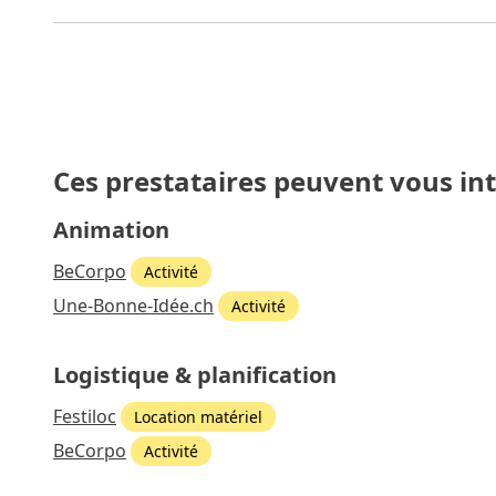
Ces prestataires peuvent vous in
Animation
BeCorpo
Activité
Une-Bonne-Idée.ch
Activité
Logistique & planification
Festiloc
Location matériel
BeCorpo
Activité