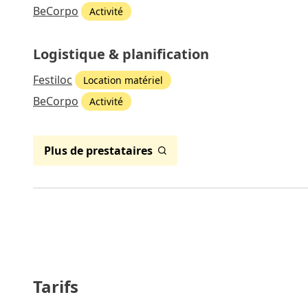
BeCorpo
Activité
Logistique & planification
Festiloc
Location matériel
BeCorpo
Activité
Plus de prestataires
Tarifs