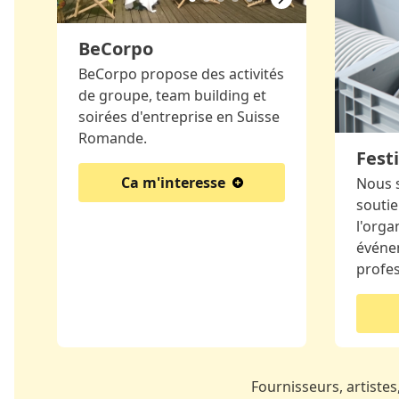
BeCorpo
BeCorpo propose des activités
de groupe, team building et
soirées d'entreprise en Suisse
Romande.
Festi
Ca m'interesse
Nous 
soutie
l'orga
événe
profe
Fournisseurs, artistes,