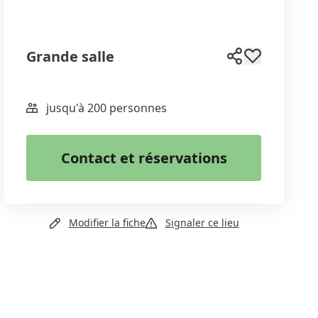
Grande salle
jusqu'à 200 personnes
WhatsApp
Email
Contact et réservations
Copier le lien
+41 24 454 17 90
Modifier la fiche
Signaler ce lieu
Site web