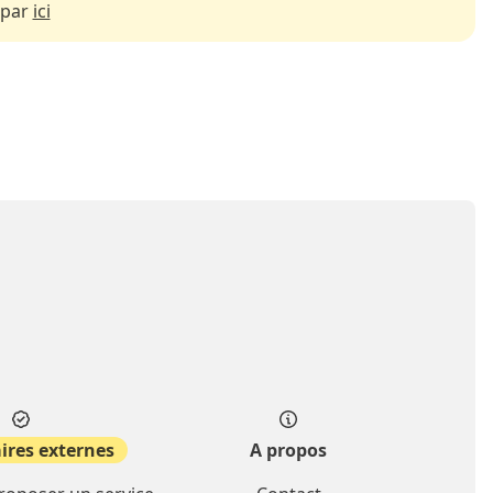
 par
ici
ires externes
A propos