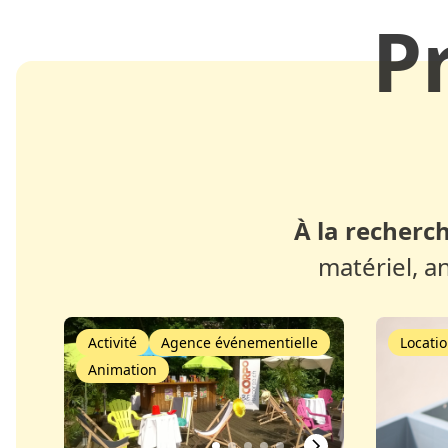
P
À la recherch
matériel, a
Activité
Agence événementielle
Locatio
Animation