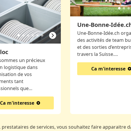
Une-Bonne-Idée.c
Une-Bonne-Idée.ch orga
des activités de team bu
et des sorties d’entrepri
loc
travers la Suisse.…
sommes un précieux
n logistique dans
Ca m'interesse
nisation de vos
ments tant
ssionnels que…
Ca m'interesse
 prestataires de services, vous souhaitez faire apparaitre da