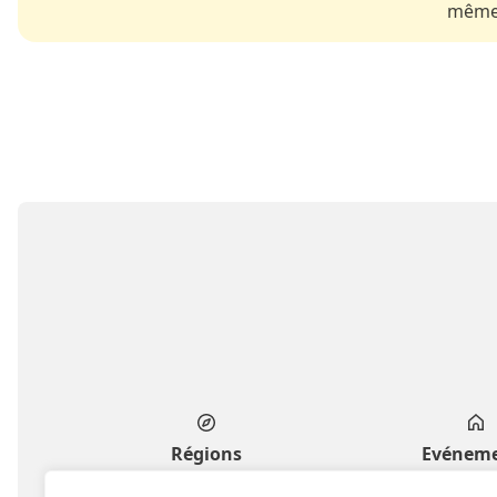
même 
Régions
Evénem