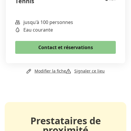
Tennis
jusqu'à 100 personnes
WhatsApp
Eau courante
Email
Copier le lien
Contact et réservations
+41 27 458 15 03
Modifier la fiche
Signaler ce lieu
Email
Site web
Prestataires de
proximité