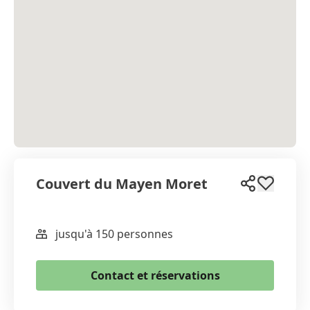
Couvert du Mayen Moret
jusqu'à 150 personnes
WhatsApp
Email
Contact et réservations
Copier le lien