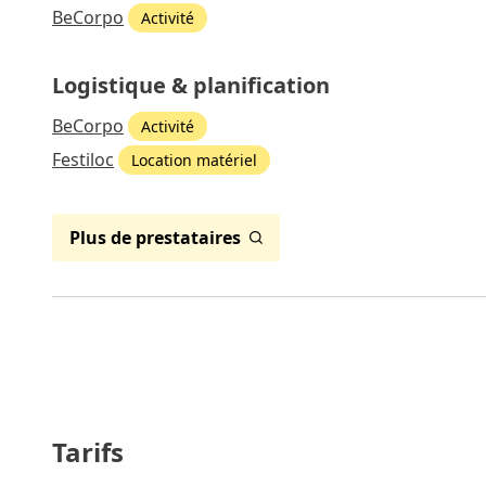
BeCorpo
Activité
Logistique & planification
BeCorpo
Activité
Festiloc
Location matériel
Plus de prestataires
Tarifs