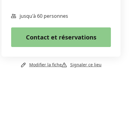
jusqu'à 60 personnes
WhatsApp
Email
Contact et réservations
Copier le lien
+41 32 493 34 28
Modifier la fiche
Signaler ce lieu
Email
Site web