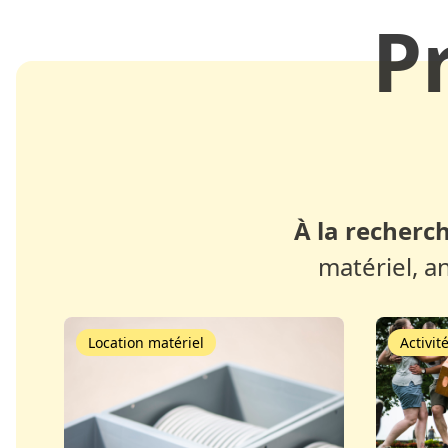
P
À la recherch
matériel, a
Location matériel
Activit