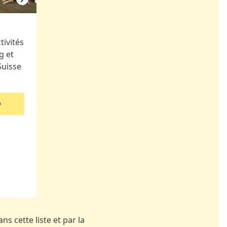
ivités
g et
Suisse
ns cette liste et par la