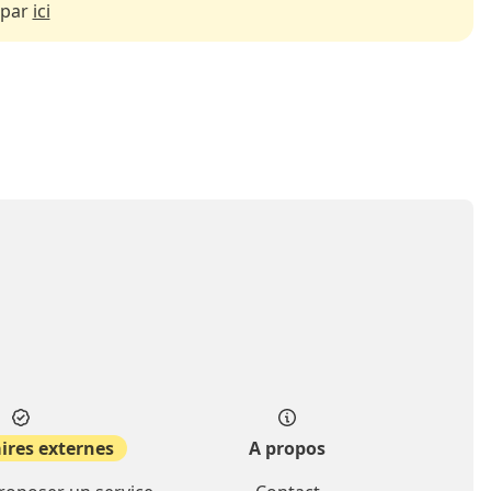
 par
ici
ires externes
A propos