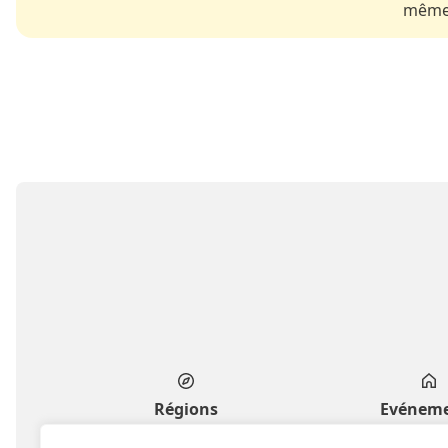
même 
Régions
Evénem