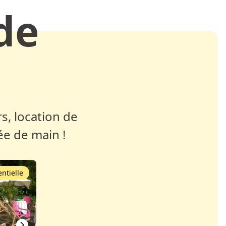
de
s, location de
ée de main !
ntielle