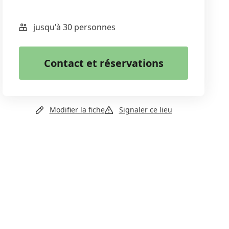
jusqu'à 30 personnes
WhatsApp
Email
Contact et réservations
Copier le lien
+41 2148039718
Modifier la fiche
Signaler ce lieu
Email
Site web