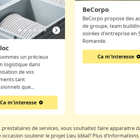
BeCorpo
BeCorpo propose des act
de groupe, team buildin
soirées d'entreprise en 
Romande.
loc
Ca m'interesse
sommes un précieux
n logistique dans
nisation de vos
ments tant
ssionnels que…
Ca m'interesse
 prestataires de services, vous souhaitez faire apparaitre da
occasion soutenir le projet Lieu Idéal? Plus d’informations