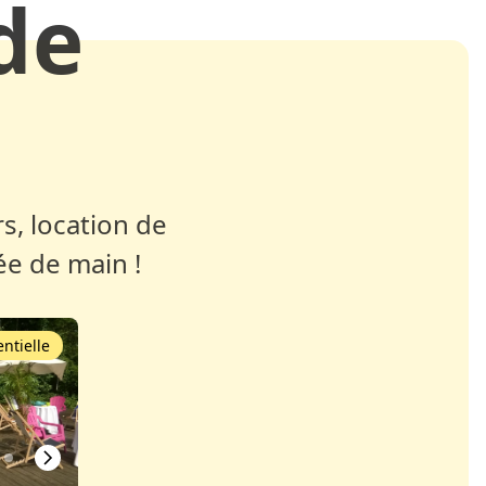
de
s, location de
ée de main !
ntielle