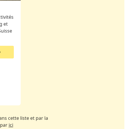
ivités
g et
Suisse
ns cette liste et par la
 par
ici