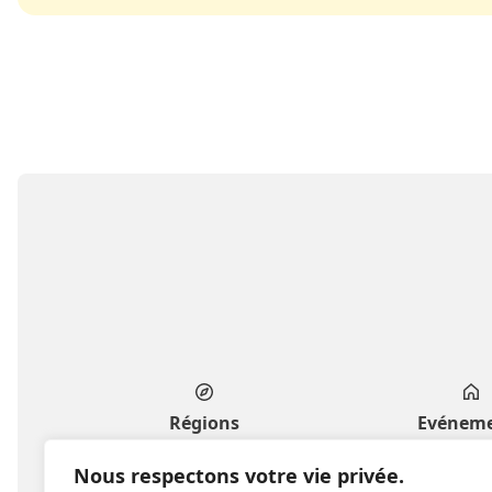
Régions
Evénem
Genève
Privés & fa
Nous respectons votre vie privée.