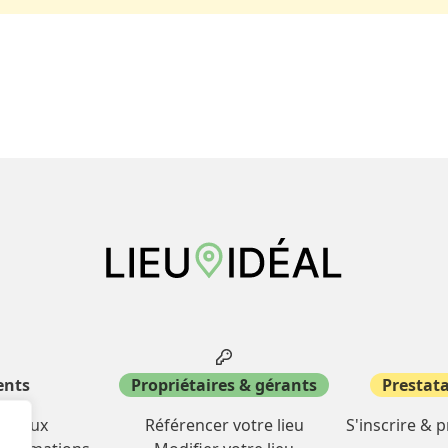
ents
Propriétaires & gérants
Prestata
miliaux
Référencer votre lieu
S'inscrire & 