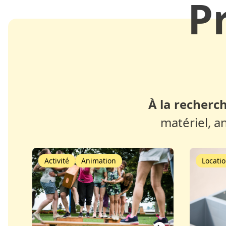
P
À la recherch
matériel, a
Activité
Animation
Locatio