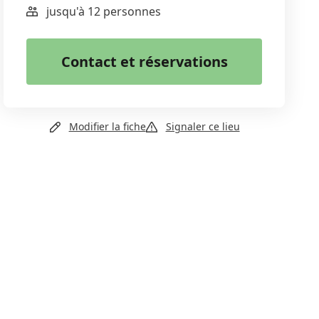
jusqu'à 12 personnes
WhatsApp
Email
Contact et réservations
Copier le lien
Modifier la fiche
Signaler ce lieu