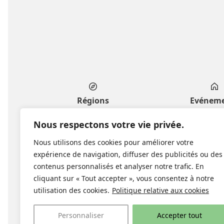
Régions
Evénem
Genève
Privés & fa
Nous respectons votre vie privée.
Vaud
Professionnels 
Nous utilisons des cookies pour améliorer votre
Fribourg
Culture & l
expérience de navigation, diffuser des publicités ou des
Valais
Publics & co
contenus personnalisés et analyser notre trafic. En
Neuchâtel
cliquant sur « Tout accepter », vous consentez à notre
Jura bernois
utilisation des cookies.
Politique relative aux cookies
Jura
Personnaliser
Accepter tout