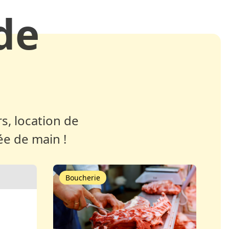
de
s, location de
ée de main !
Boucherie