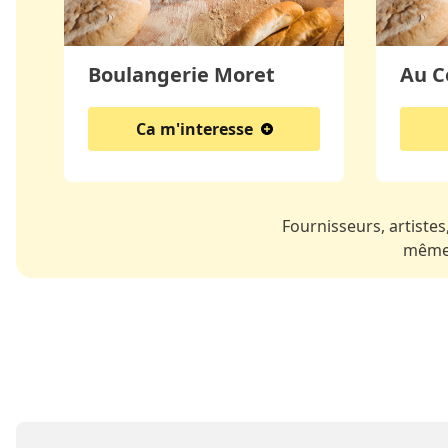
Boulangerie Moret
Au C
Ca m'interesse
Fournisseurs, artistes,
même 