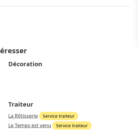
téresser
Décoration
Traiteur
La Rôtisserie
Service traiteur
Le Temps est venu
Service traiteur