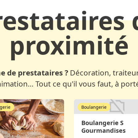
restataires 
proximité
e de prestataires ?
Décoration, traiteur
nimation… Tout ce qu'il vous faut, à port
gerie
Boulangerie
Boulangerie S
Gourmandises