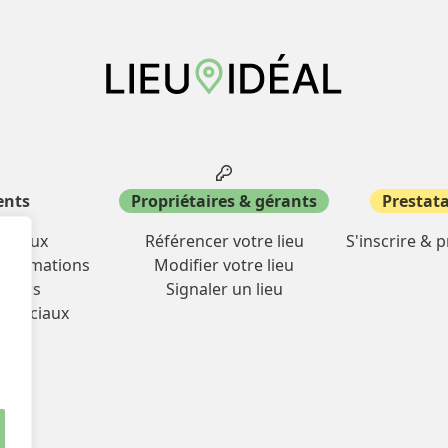
ents
Propriétaires & gérants
Prestata
miliaux
Référencer votre lieu
S'inscrire & 
& formations
Modifier votre lieu
oisirs
Signaler un lieu
mmerciaux