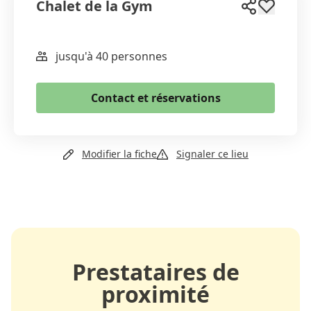
Chalet de la Gym
jusqu'à 40 personnes
WhatsApp
Email
Contact et réservations
Copier le lien
+41 2148039718
Modifier la fiche
Signaler ce lieu
Site web
Prestataires de
proximité