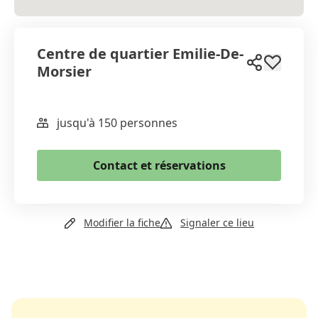
Centre de quartier Emilie-De-
Morsier
jusqu'à 150 personnes
WhatsApp
Email
Contact et réservations
Copier le lien
+41 22 306 07 60
Modifier la fiche
Signaler ce lieu
Email
Site web