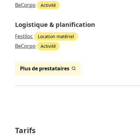
BeCorpo
Activité
Logistique & planification
Festiloc
Location matériel
BeCorpo
Activité
Plus de prestataires
Tarifs