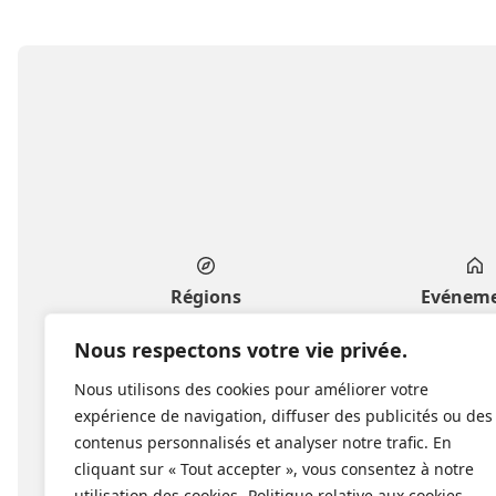
Régions
Evénem
Genève
Privés & fa
Nous respectons votre vie privée.
Vaud
Professionnels 
Nous utilisons des cookies pour améliorer votre
Fribourg
Culture & l
expérience de navigation, diffuser des publicités ou des
Valais
Publics & co
contenus personnalisés et analyser notre trafic. En
Neuchâtel
cliquant sur « Tout accepter », vous consentez à notre
Jura bernois
utilisation des cookies.
Politique relative aux cookies