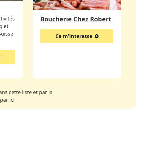
Boucherie Chez Robert
ivités
g et
Suisse
Ca m'interesse
ns cette liste et par la
 par
ici