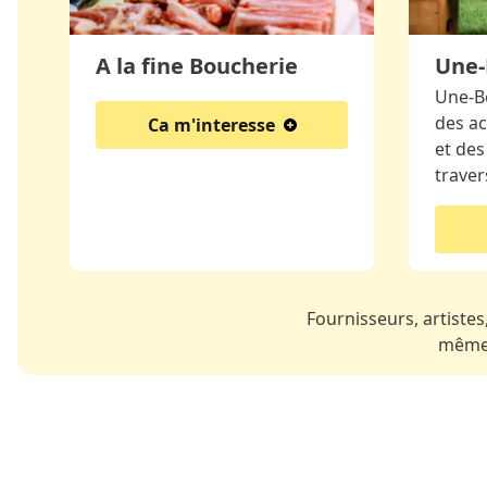
A la fine Boucherie
Une-
Une-B
des ac
Ca m'interesse
et des
traver
Fournisseurs, artistes,
même 