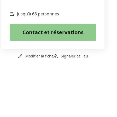
jusqu'à 68 personnes
WhatsApp
Email
Contact et réservations
Copier le lien
+41 79 329 21 68
Modifier la fiche
Signaler ce lieu
Email
Site web