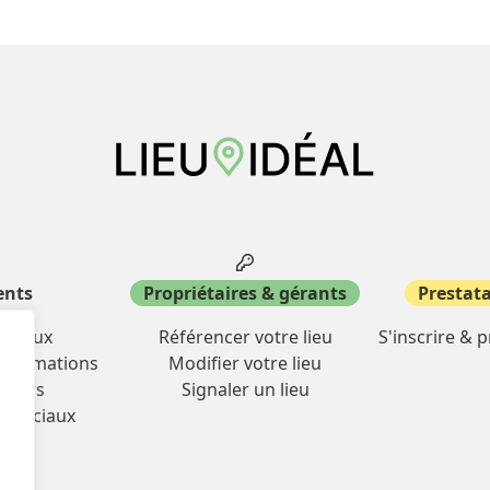
ents
Propriétaires & gérants
Prestata
miliaux
Référencer votre lieu
S'inscrire & 
& formations
Modifier votre lieu
oisirs
Signaler un lieu
mmerciaux