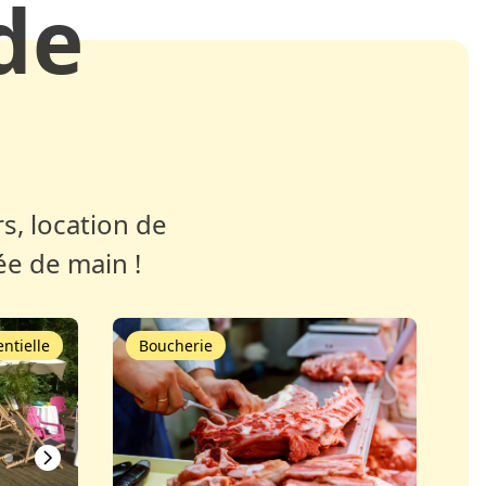
de
s, location de
ée de main !
ntielle
Boucherie