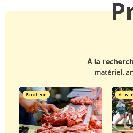
P
À la recherch
matériel, a
Boucherie
Activit