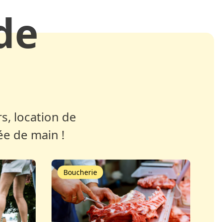
de
s, location de
ée de main !
Boucherie