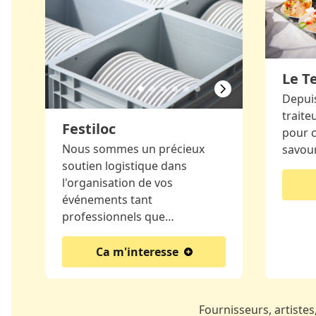
Le T
Depuis
traite
Festiloc
pour c
Nous sommes un précieux
savour
soutien logistique dans
l'organisation de vos
événements tant
professionnels que…
Ca m'interesse
Fournisseurs, artistes,