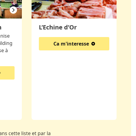
L’Echine d’Or
h
nise
ilding
Ca m'interesse
se à
ns cette liste et par la