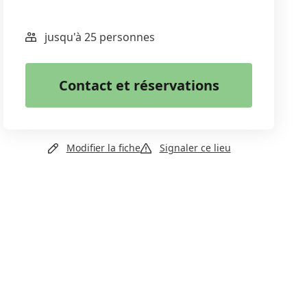
jusqu'à 25 personnes
WhatsApp
Email
Contact et réservations
Copier le lien
+41 79 585 30 86
Modifier la fiche
Signaler ce lieu
Email