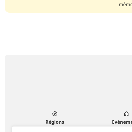
même 
Régions
Evénem