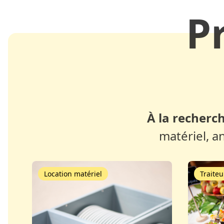
P
À la recherch
matériel, a
Location matériel
Traiteu