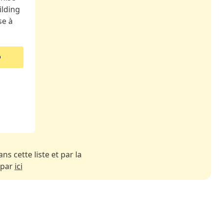
ilding
se à
ns cette liste et par la
 par
ici