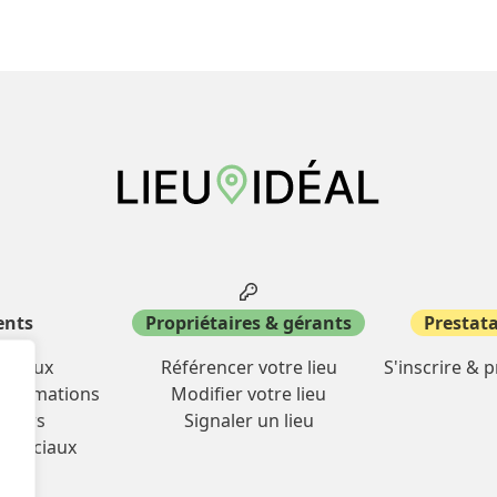
ents
Propriétaires & gérants
Prestata
miliaux
Référencer votre lieu
S'inscrire & 
& formations
Modifier votre lieu
oisirs
Signaler un lieu
mmerciaux