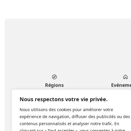
Régions
Evénem
Genève
Privés & fa
Nous respectons votre vie privée.
Vaud
Professionnels 
Nous utilisons des cookies pour améliorer votre
Fribourg
Culture & l
expérience de navigation, diffuser des publicités ou des
Valais
Publics & co
contenus personnalisés et analyser notre trafic. En
Neuchâtel
cliquant sur « Tout accepter », vous consentez à notre