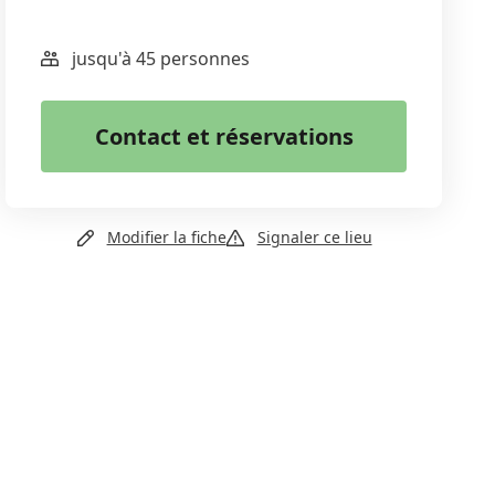
jusqu'à 45 personnes
WhatsApp
Email
Contact et réservations
Copier le lien
+41 32 427 08 30
Modifier la fiche
Signaler ce lieu
Site web