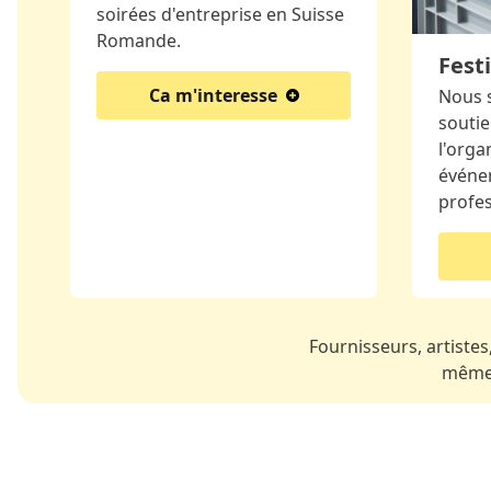
soirées d'entreprise en Suisse
Romande.
Festi
Ca m'interesse
Nous 
soutie
l'orga
événe
profe
Fournisseurs, artistes,
même 