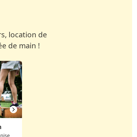
s, location de
ée de main !
h
nise